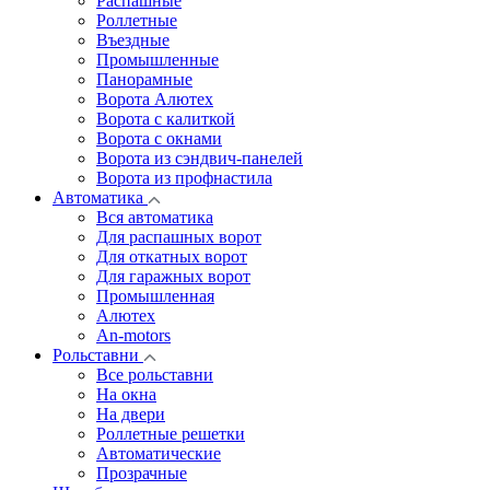
Распашные
Роллетные
Въездные
Промышленные
Панорамные
Ворота Алютех
Ворота с калиткой
Ворота c окнами
Ворота из сэндвич-панелей
Ворота из профнастила
Автоматика
Вся автоматика
Для распашных ворот
Для откатных ворот
Для гаражных ворот
Промышленная
Алютех
An-motors
Рольставни
Все рольставни
На окна
На двери
Роллетные решетки
Автоматические
Прозрачные