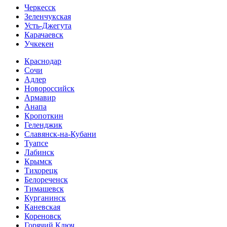
Черкесск
Зеленчукская
Усть-Джегута
Карачаевск
Учкекен
Краснодар
Сочи
Адлер
Новороссийск
Армавир
Анапа
Кропоткин
Геленджик
Славянск-на-Кубани
Туапсе
Лабинск
Крымск
Тихорецк
Белореченск
Тимашевск
Курганинск
Каневская
Кореновск
Горячий Ключ