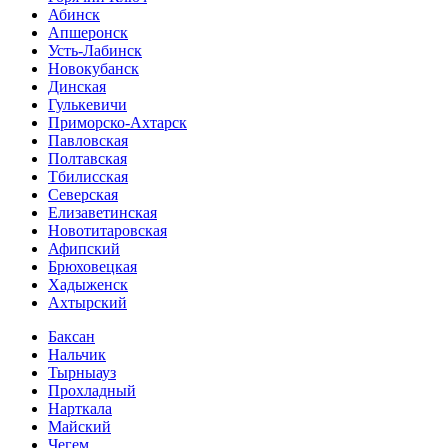
Абинск
Апшеронск
Усть-Лабинск
Новокубанск
Динская
Гулькевичи
Приморско-Ахтарск
Павловская
Полтавская
Тбилисская
Северская
Елизаветинская
Новотитаровская
Афипский
Брюховецкая
Хадыженск
Ахтырский
Баксан
Нальчик
Тырныауз
Прохладный
Нарткала
Майский
Чегем