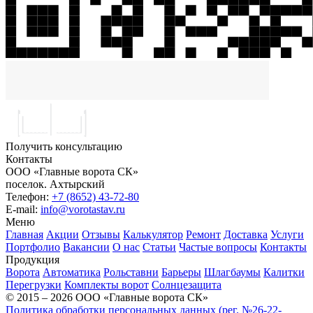
Получить консультацию
Контакты
ООО «Главные ворота СК»
поселок.
Ахтырский
Телефон:
+7 (8652) 43-72-80
E-mail:
info@vorotastav.ru
Меню
Главная
Акции
Отзывы
Калькулятор
Ремонт
Доставка
Услуги
Портфолио
Вакансии
О нас
Статьи
Частые вопросы
Контакты
Продукция
Ворота
Автоматика
Рольставни
Барьеры
Шлагбаумы
Калитки
Перегрузки
Комплекты ворот
Солнцезащита
© 2015 – 2026 ООО «Главные ворота СК»
Политика обработки персональных данных (рег. №26-22-