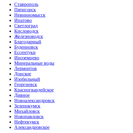
Ставрополь
Пятигорск
Невинномысск
Ипатово
Светлоград
Кисловодск
Железноводск
Благодарный
Буденновск
Ессентуки
Иноземцево
Минеральные воды
Лермонтов
Донское
Изобильный
Георгиевск
Красногвардейское
Дивное
Новоалександровск
Зеленокумск
Михайловск
Новопавловск
Нефтекумск
Александровское