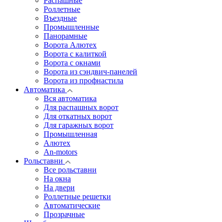
Распашные
Роллетные
Въездные
Промышленные
Панорамные
Ворота Алютех
Ворота с калиткой
Ворота c окнами
Ворота из сэндвич-панелей
Ворота из профнастила
Автоматика
Вся автоматика
Для распашных ворот
Для откатных ворот
Для гаражных ворот
Промышленная
Алютех
An-motors
Рольставни
Все рольставни
На окна
На двери
Роллетные решетки
Автоматические
Прозрачные