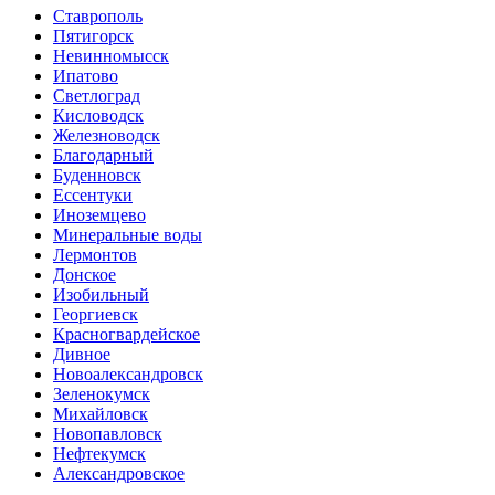
Ставрополь
Пятигорск
Невинномысск
Ипатово
Светлоград
Кисловодск
Железноводск
Благодарный
Буденновск
Ессентуки
Иноземцево
Минеральные воды
Лермонтов
Донское
Изобильный
Георгиевск
Красногвардейское
Дивное
Новоалександровск
Зеленокумск
Михайловск
Новопавловск
Нефтекумск
Александровское