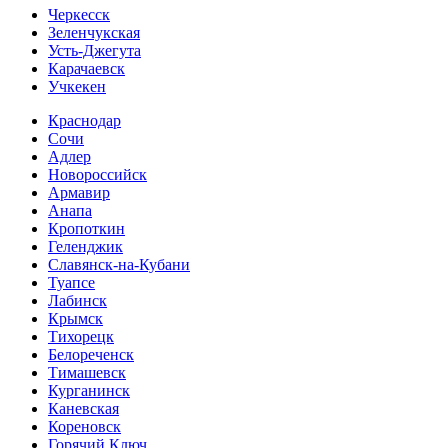
Черкесск
Зеленчукская
Усть-Джегута
Карачаевск
Учкекен
Краснодар
Сочи
Адлер
Новороссийск
Армавир
Анапа
Кропоткин
Геленджик
Славянск-на-Кубани
Туапсе
Лабинск
Крымск
Тихорецк
Белореченск
Тимашевск
Курганинск
Каневская
Кореновск
Горячий Ключ