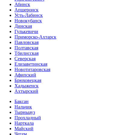
Абинск
Апшеронск
Усть-Лабинск
Новокубанск
Динская
Гулькевичи
Приморско-Ахтарск
Павловская
Полтавская
Тбилисская
Северская
Елизаветинская
Новотитаровская
Афипский
Брюховецкая
Хадыженск
Ахтырский
Баксан
Нальчик
Тырныауз
Прохладный
Нарткала
Майский
Чегем