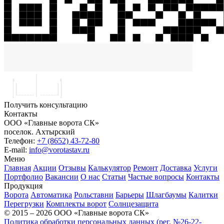
Получить консультацию
Контакты
ООО «Главные ворота СК»
поселок.
Ахтырский
Телефон:
+7 (8652) 43-72-80
E-mail:
info@vorotastav.ru
Меню
Главная
Акции
Отзывы
Калькулятор
Ремонт
Доставка
Услуги
Портфолио
Вакансии
О нас
Статьи
Частые вопросы
Контакты
Продукция
Ворота
Автоматика
Рольставни
Барьеры
Шлагбаумы
Калитки
Перегрузки
Комплекты ворот
Солнцезащита
© 2015 – 2026 ООО «Главные ворота СК»
Политика обработки персональных данных (рег. №26-22-