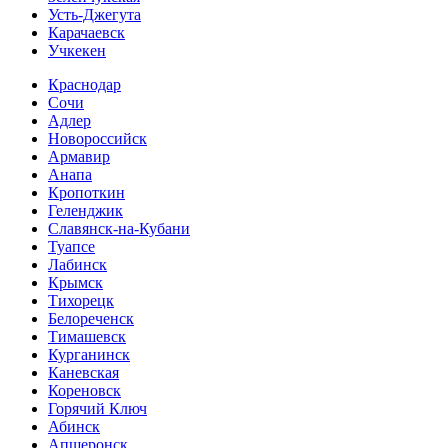
Усть-Джегута
Карачаевск
Учкекен
Краснодар
Сочи
Адлер
Новороссийск
Армавир
Анапа
Кропоткин
Геленджик
Славянск-на-Кубани
Туапсе
Лабинск
Крымск
Тихорецк
Белореченск
Тимашевск
Курганинск
Каневская
Кореновск
Горячий Ключ
Абинск
Апшеронск