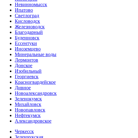
Невинномысск
Ипатово
Светлоград
Кисловодск
Железноводск
Благодарный
Буденновск
Ессентуки
Иноземцево
Минеральные воды
Лермонтов
Донское
Изобильный
Георгиевск
Красногвардейское
Дивное
Новоалександровск
Зеленокумск
Михайловск
Новопавловск
Нефтекумск
Александровское
Черкесск
Зеленчукская