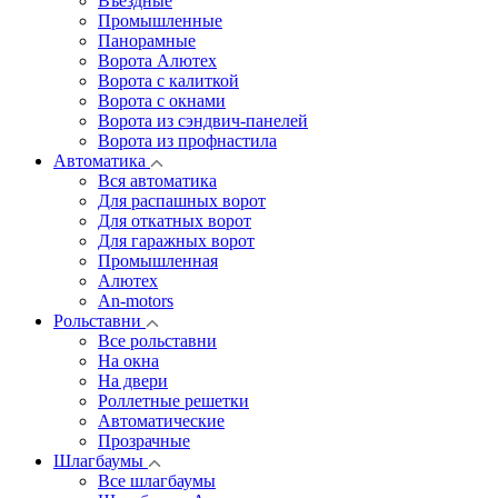
Въездные
Промышленные
Панорамные
Ворота Алютех
Ворота с калиткой
Ворота c окнами
Ворота из сэндвич-панелей
Ворота из профнастила
Автоматика
Вся автоматика
Для распашных ворот
Для откатных ворот
Для гаражных ворот
Промышленная
Алютех
An-motors
Рольставни
Все рольставни
На окна
На двери
Роллетные решетки
Автоматические
Прозрачные
Шлагбаумы
Все шлагбаумы