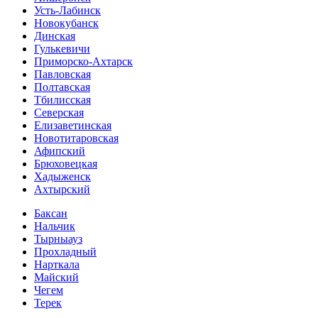
Усть-Лабинск
Новокубанск
Динская
Гулькевичи
Приморско-Ахтарск
Павловская
Полтавская
Тбилисская
Северская
Елизаветинская
Новотитаровская
Афипский
Брюховецкая
Хадыженск
Ахтырский
Баксан
Нальчик
Тырныауз
Прохладный
Нарткала
Майский
Чегем
Терек