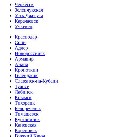
Черкесск
Зеленчукская
Усть-Джегута
Карачаевск
Учкекен
Краснодар
Сочи
Адлер
Новороссийск
Армавир
Анапа
Кропоткин
Геленджик
Славянск-на-Кубани
Туапсе
Лабинск
Крымск
Тихорецк
Белореченск
Тимашевск
Курганинск
Каневская
Кореновск
Горячий Ключ