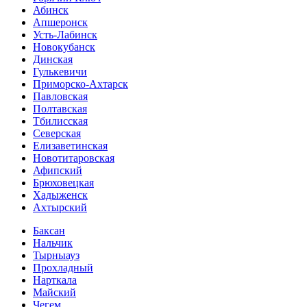
Абинск
Апшеронск
Усть-Лабинск
Новокубанск
Динская
Гулькевичи
Приморско-Ахтарск
Павловская
Полтавская
Тбилисская
Северская
Елизаветинская
Новотитаровская
Афипский
Брюховецкая
Хадыженск
Ахтырский
Баксан
Нальчик
Тырныауз
Прохладный
Нарткала
Майский
Чегем