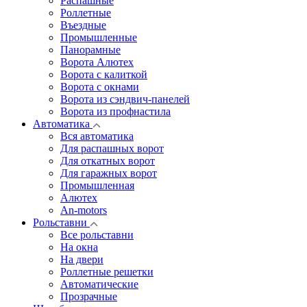
Распашные
Роллетные
Въездные
Промышленные
Панорамные
Ворота Алютех
Ворота с калиткой
Ворота c окнами
Ворота из сэндвич-панелей
Ворота из профнастила
Автоматика
Вся автоматика
Для распашных ворот
Для откатных ворот
Для гаражных ворот
Промышленная
Алютех
An-motors
Рольставни
Все рольставни
На окна
На двери
Роллетные решетки
Автоматические
Прозрачные