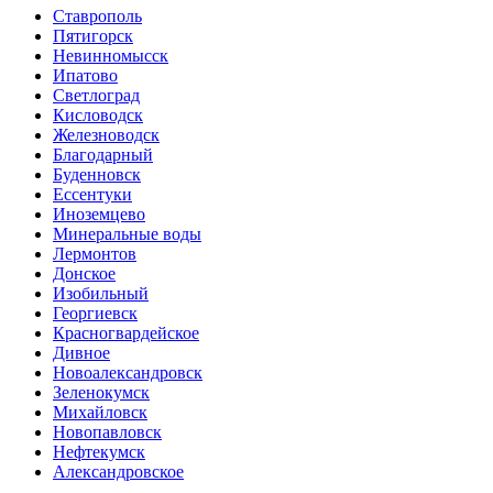
Ставрополь
Пятигорск
Невинномысск
Ипатово
Светлоград
Кисловодск
Железноводск
Благодарный
Буденновск
Ессентуки
Иноземцево
Минеральные воды
Лермонтов
Донское
Изобильный
Георгиевск
Красногвардейское
Дивное
Новоалександровск
Зеленокумск
Михайловск
Новопавловск
Нефтекумск
Александровское