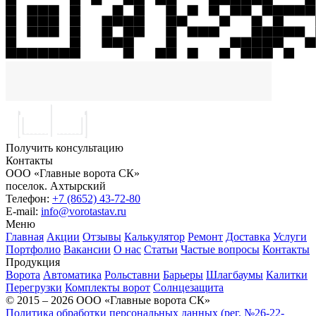
Получить консультацию
Контакты
ООО «Главные ворота СК»
поселок.
Ахтырский
Телефон:
+7 (8652) 43-72-80
E-mail:
info@vorotastav.ru
Меню
Главная
Акции
Отзывы
Калькулятор
Ремонт
Доставка
Услуги
Портфолио
Вакансии
О нас
Статьи
Частые вопросы
Контакты
Продукция
Ворота
Автоматика
Рольставни
Барьеры
Шлагбаумы
Калитки
Перегрузки
Комплекты ворот
Солнцезащита
© 2015 – 2026 ООО «Главные ворота СК»
Политика обработки персональных данных (рег. №26-22-