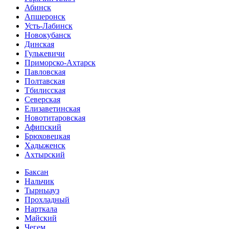
Абинск
Апшеронск
Усть-Лабинск
Новокубанск
Динская
Гулькевичи
Приморско-Ахтарск
Павловская
Полтавская
Тбилисская
Северская
Елизаветинская
Новотитаровская
Афипский
Брюховецкая
Хадыженск
Ахтырский
Баксан
Нальчик
Тырныауз
Прохладный
Нарткала
Майский
Чегем