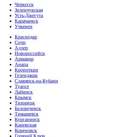
Черкесск
Зеленчукская
Усть-Джегута
Карачаевск
Учкекен
Краснодар
Сочи
Адлер
Новороссийск
Армавир
Анапа
Кропоткин
Геленджик
Славянск-на-Кубани
Туапсе
Лабинск
Крымск
Тихорецк
Белореченск
Тимашевск
Курганинск
Каневская
Кореновск
Горячий Ключ