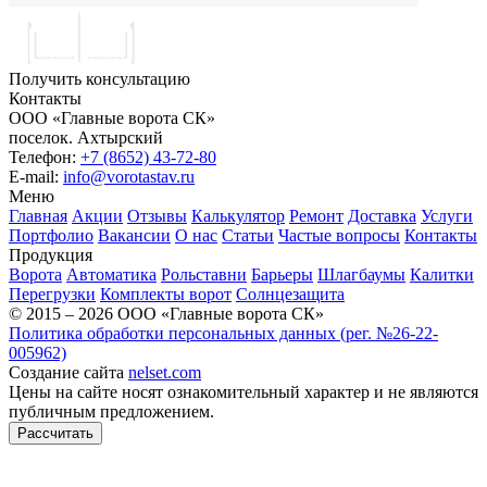
Получить консультацию
Контакты
ООО «Главные ворота СК»
поселок.
Ахтырский
Телефон:
+7 (8652) 43-72-80
E-mail:
info@vorotastav.ru
Меню
Главная
Акции
Отзывы
Калькулятор
Ремонт
Доставка
Услуги
Портфолио
Вакансии
О нас
Статьи
Частые вопросы
Контакты
Продукция
Ворота
Автоматика
Рольставни
Барьеры
Шлагбаумы
Калитки
Перегрузки
Комплекты ворот
Солнцезащита
© 2015 – 2026 ООО «Главные ворота СК»
Политика обработки персональных данных (рег. №26-22-
005962)
Создание сайта
nelset.com
Цены на сайте носят ознакомительный характер и не являются
публичным предложением.
Рассчитать