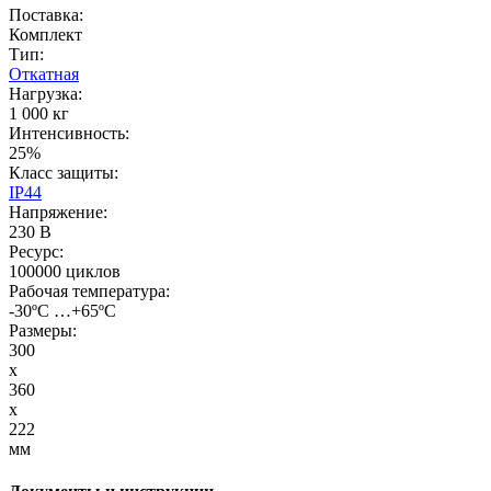
Поставка:
Комплект
Тип:
Откатная
Нагрузка:
1 000 кг
Интенсивность:
25%
Класс защиты:
IP44
Напряжение:
230 В
Ресурс:
100000 циклов
Рабочая температура:
-30ºС …+65ºС
Размеры:
300
x
360
x
222
мм