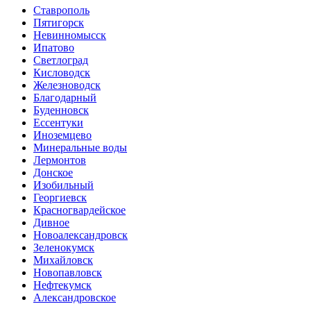
Ставрополь
Пятигорск
Невинномысск
Ипатово
Светлоград
Кисловодск
Железноводск
Благодарный
Буденновск
Ессентуки
Иноземцево
Минеральные воды
Лермонтов
Донское
Изобильный
Георгиевск
Красногвардейское
Дивное
Новоалександровск
Зеленокумск
Михайловск
Новопавловск
Нефтекумск
Александровское