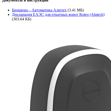
Документы и инструкции
Брошюра – Автоматика Алютех
(3.41 МБ)
Декларация ЕАЭС для откатных ворот Roteo (Alutech)
(303.64 КБ)