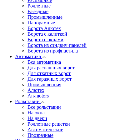
Распашные
Роллетные
Въездные
Промышленные
Панорамные
Ворота Алютех
Ворота с калиткой
Ворота c окнами
Ворота из сэндвич-панелей
Ворота из профнастила
Автоматика
Вся автоматика
Для распашных ворот
Для откатных ворот
Для гаражных ворот
Промышленная
Алютех
An-motors
Рольставни
Все рольставни
На окна
На двери
Роллетные решетки
Автоматические
Прозрачные