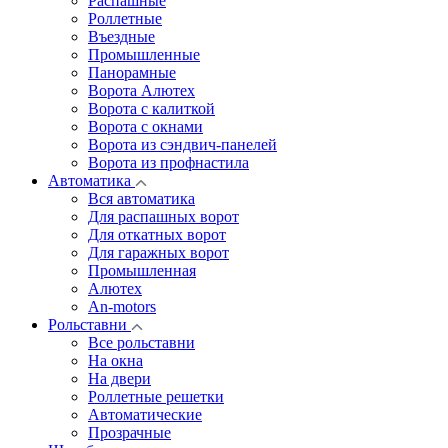
Распашные
Роллетные
Въездные
Промышленные
Панорамные
Ворота Алютех
Ворота с калиткой
Ворота c окнами
Ворота из сэндвич-панелей
Ворота из профнастила
Автоматика
Вся автоматика
Для распашных ворот
Для откатных ворот
Для гаражных ворот
Промышленная
Алютех
An-motors
Рольставни
Все рольставни
На окна
На двери
Роллетные решетки
Автоматические
Прозрачные