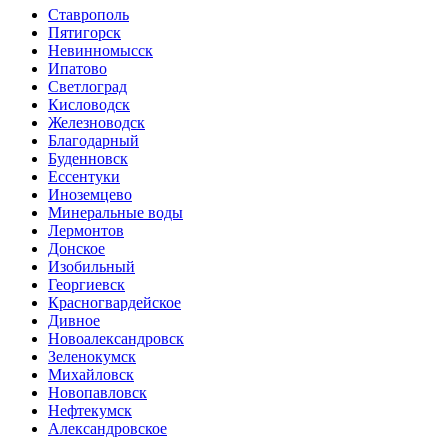
Ставрополь
Пятигорск
Невинномысск
Ипатово
Светлоград
Кисловодск
Железноводск
Благодарный
Буденновск
Ессентуки
Иноземцево
Минеральные воды
Лермонтов
Донское
Изобильный
Георгиевск
Красногвардейское
Дивное
Новоалександровск
Зеленокумск
Михайловск
Новопавловск
Нефтекумск
Александровское