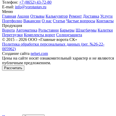
Телефон:
+7 (8652) 43-72-80
E-mail:
info@vorotastav.ru
Меню
Главная
Акции
Отзывы
Калькулятор
Ремонт
Доставка
Услуги
Портфолио
Вакансии
О нас
Статьи
Частые вопросы
Контакты
Продукция
Ворота
Автоматика
Рольставни
Барьеры
Шлагбаумы
Калитки
Перегрузки
Комплекты ворот
Солнцезащита
© 2015 – 2026 ООО «Главные ворота СК»
Политика обработки персональных данных (рег. №26-22-
005962)
Создание сайта
nelset.com
Цены на сайте носят ознакомительный характер и не являются
публичным предложением.
Рассчитать