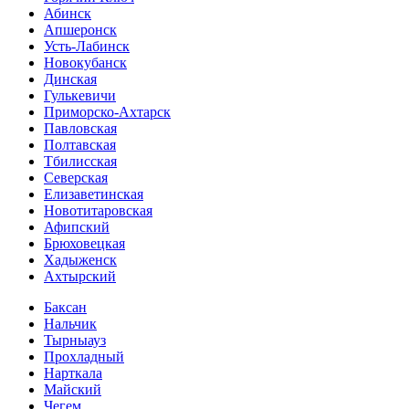
Абинск
Апшеронск
Усть-Лабинск
Новокубанск
Динская
Гулькевичи
Приморско-Ахтарск
Павловская
Полтавская
Тбилисская
Северская
Елизаветинская
Новотитаровская
Афипский
Брюховецкая
Хадыженск
Ахтырский
Баксан
Нальчик
Тырныауз
Прохладный
Нарткала
Майский
Чегем