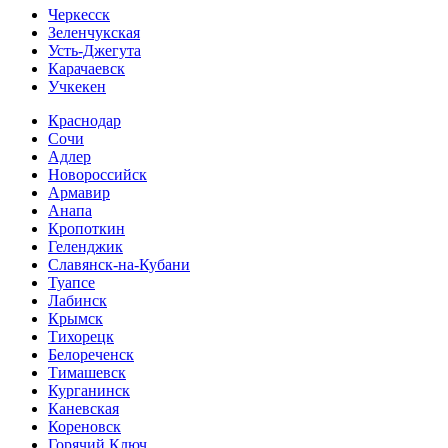
Черкесск
Зеленчукская
Усть-Джегута
Карачаевск
Учкекен
Краснодар
Сочи
Адлер
Новороссийск
Армавир
Анапа
Кропоткин
Геленджик
Славянск-на-Кубани
Туапсе
Лабинск
Крымск
Тихорецк
Белореченск
Тимашевск
Курганинск
Каневская
Кореновск
Горячий Ключ