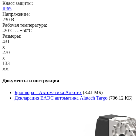
Класс защиты:
IP65
Напряжение:
230 В
Рабочая температура:
-20ºС …+50ºС
Размеры:
431
x
270
x
133
мм
Документы и инструкции
Брошюра – Автоматика Алютех
(3.41 МБ)
Декларация ЕАЭС автоматика Alutech Targo
(706.12 КБ)