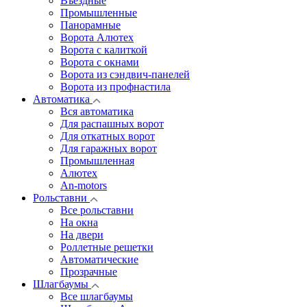
Въездные
Промышленные
Панорамные
Ворота Алютех
Ворота с калиткой
Ворота c окнами
Ворота из сэндвич-панелей
Ворота из профнастила
Автоматика
Вся автоматика
Для распашных ворот
Для откатных ворот
Для гаражных ворот
Промышленная
Алютех
An-motors
Рольставни
Все рольставни
На окна
На двери
Роллетные решетки
Автоматические
Прозрачные
Шлагбаумы
Все шлагбаумы