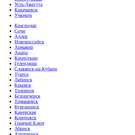
Усть-Джегута
Карачаевск
Учкекен
Краснодар
Сочи
Адлер
Новороссийск
Армавир
Анапа
Кропоткин
Геленджик
Славянск-на-Кубани
Туапсе
Лабинск
Крымск
Тихорецк
Белореченск
Тимашевск
Курганинск
Каневская
Кореновск
Горячий Ключ
Абинск
Апшеронск