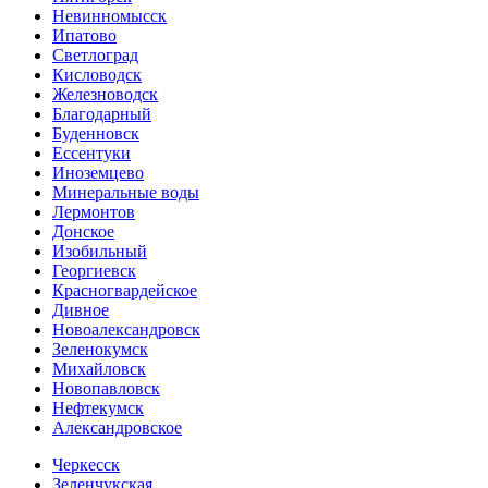
Невинномысск
Ипатово
Светлоград
Кисловодск
Железноводск
Благодарный
Буденновск
Ессентуки
Иноземцево
Минеральные воды
Лермонтов
Донское
Изобильный
Георгиевск
Красногвардейское
Дивное
Новоалександровск
Зеленокумск
Михайловск
Новопавловск
Нефтекумск
Александровское
Черкесск
Зеленчукская