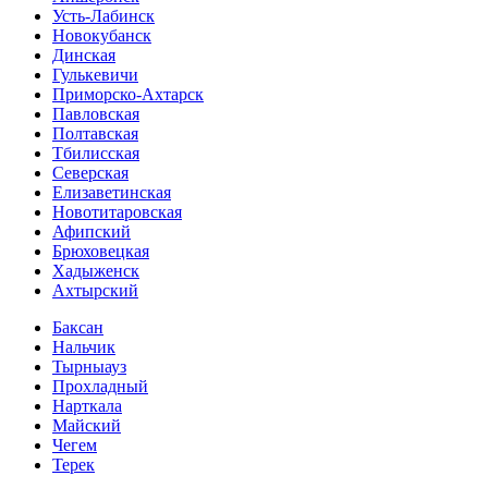
Усть-Лабинск
Новокубанск
Динская
Гулькевичи
Приморско-Ахтарск
Павловская
Полтавская
Тбилисская
Северская
Елизаветинская
Новотитаровская
Афипский
Брюховецкая
Хадыженск
Ахтырский
Баксан
Нальчик
Тырныауз
Прохладный
Нарткала
Майский
Чегем
Терек