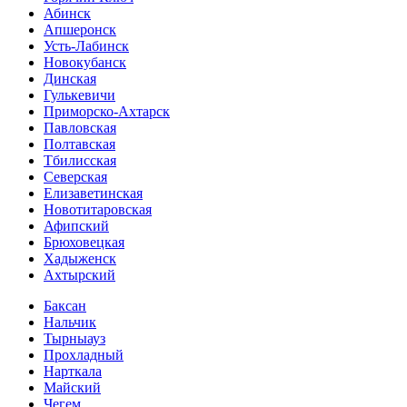
Абинск
Апшеронск
Усть-Лабинск
Новокубанск
Динская
Гулькевичи
Приморско-Ахтарск
Павловская
Полтавская
Тбилисская
Северская
Елизаветинская
Новотитаровская
Афипский
Брюховецкая
Хадыженск
Ахтырский
Баксан
Нальчик
Тырныауз
Прохладный
Нарткала
Майский
Чегем