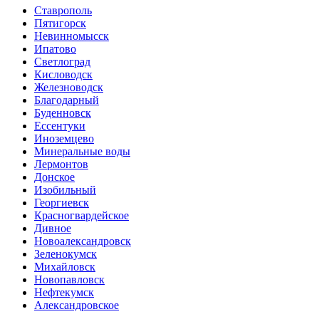
Ставрополь
Пятигорск
Невинномысск
Ипатово
Светлоград
Кисловодск
Железноводск
Благодарный
Буденновск
Ессентуки
Иноземцево
Минеральные воды
Лермонтов
Донское
Изобильный
Георгиевск
Красногвардейское
Дивное
Новоалександровск
Зеленокумск
Михайловск
Новопавловск
Нефтекумск
Александровское