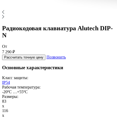
Радиокодовая клавиатура Alutech DIP-
N
От
7 290 ₽
Позвонить
Рассчитать точную цену
Основные характеристики
Класс защиты:
IP54
Рабочая температура:
-20ºС …+55ºС
Размеры:
83
x
116
x