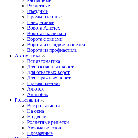
Распашные
Роллетные
Въездные
Промышленные
Панорамные
Ворота Алютех
Ворота с калиткой
Ворота c окнами
Ворота из сэндвич-панелей
Ворота из профнастила
Автоматика
Вся автоматика
Для распашных ворот
Для откатных ворот
Для гаражных ворот
Промышленная
Алютех
An-motors
Рольставни
Все рольставни
На окна
На двери
Роллетные решетки
Автоматические
Прозрачные