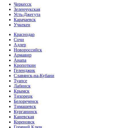
Черкесск
Зеленчукская
Усть-Джегута
Карачаевск
Учкекен
Краснодар
Сочи
Адлер
Новороссийск
Армавир
Анапа
Кропоткин
Геленджик
Славянск-на-Кубани
Туапсе
Лабинск
Крымск
Тихорецк
Белореченск
Тимашевск
Курганинск
Каневская
Кореновск
Горячий Ключ