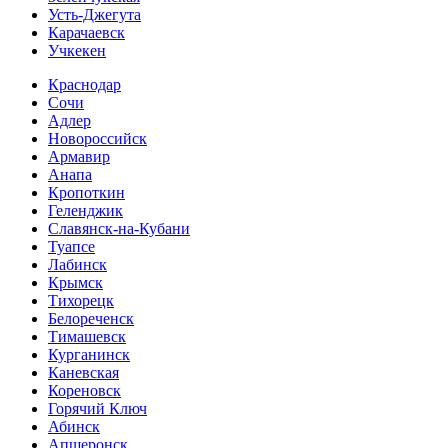
Усть-Джегута
Карачаевск
Учкекен
Краснодар
Сочи
Адлер
Новороссийск
Армавир
Анапа
Кропоткин
Геленджик
Славянск-на-Кубани
Туапсе
Лабинск
Крымск
Тихорецк
Белореченск
Тимашевск
Курганинск
Каневская
Кореновск
Горячий Ключ
Абинск
Апшеронск