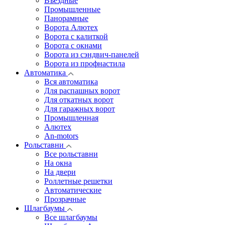
Въездные
Промышленные
Панорамные
Ворота Алютех
Ворота с калиткой
Ворота c окнами
Ворота из сэндвич-панелей
Ворота из профнастила
Автоматика
Вся автоматика
Для распашных ворот
Для откатных ворот
Для гаражных ворот
Промышленная
Алютех
An-motors
Рольставни
Все рольставни
На окна
На двери
Роллетные решетки
Автоматические
Прозрачные
Шлагбаумы
Все шлагбаумы