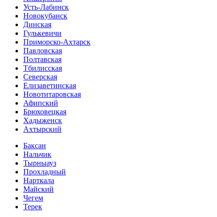
Усть-Лабинск
Новокубанск
Динская
Гулькевичи
Приморско-Ахтарск
Павловская
Полтавская
Тбилисская
Северская
Елизаветинская
Новотитаровская
Афипский
Брюховецкая
Хадыженск
Ахтырский
Баксан
Нальчик
Тырныауз
Прохладный
Нарткала
Майский
Чегем
Терек