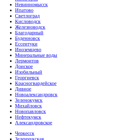
Невинномысск
Ипатово
Светлоград
Кисловодск
Железноводск
Благодарный
Буденновск
Ессентуки
Иноземцево
Минеральные воды
Лермонтов
Донское
Изобильный
Георгиевск
Красногвардейское
Дивное
Новоалександровск
Зеленокумск
Михайловск
Новопавловск
Нефтекумск
Александровское
Черкесск
Зеленчукская